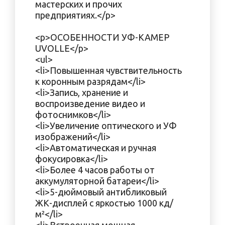
мастерских и прочих
предприятиях.</p>
<p>ОСОБЕННОСТИ УФ-КАМЕР
UVOLLE</p>
<ul>
<li>Повышенная чувствительность
к коронным разрядам</li>
<li>Запись, хранение и
воспроизведение видео и
фотоснимков</li>
<li>Увеличение оптического и УФ
изображений</li>
<li>Автоматическая и ручная
фокусировка</li>
<li>Более 4 часов работы от
аккумуляторной батареи</li>
<li>5-дюймовый антибликовый
ЖК-дисплей с яркостью 1000 кд/
м²</li>