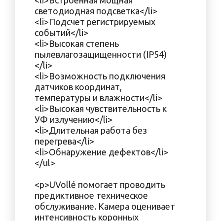
<li>Встроенная мощная
светодиодная подсветка</li>
<li>Подсчет регистрируемых
событий</li>
<li>Высокая степень
пылевлагозащищенности (IP54)
</li>
<li>Возможность подключения
датчиков координат,
температуры и влажности</li>
<li>Высокая чувствительность к
УФ излучению</li>
<li>Длительная работа без
перегрева</li>
<li>Обнаружение дефектов</li>
</ul>
<p>UVollé помогает проводить
предиктивное техническое
обслуживание. Камера оценивает
интенсивность коронных