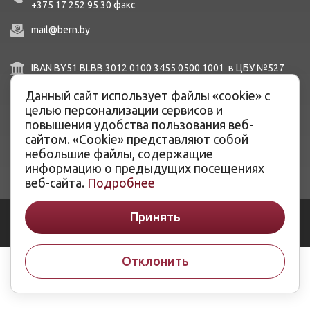
+375 17 252 95 30
факc
mail@bern.by
IBAN BY51 BLBB 3012 0100 3455 0500 1001 в ЦБУ №527
ОАО «Белинвестбанк», г. Минск, ул. Карла Маркса, 33-4Н,
8Н,
Данный сайт использует файлы «cookie» с
BIC BLBBBY2X
целью персонализации сервисов и
повышения удобства пользования веб-
сайтом. «Cookie» представляют собой
небольшие файлы, содержащие
информацию о предыдущих посещениях
веб-сайта.
Подробнее
© ОАО «Белэнергоремналадка», 2026
Принять
Разработка сайтов -
ArtisMedia
Отклонить