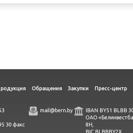
родукция
Обращения
Закупки
Пресс-центр
53
mail@bern.by
IBAN BY51 BLBB 3
ОАО «Белинвестбанк
95 30
факc
8Н,
BIC BLBBBY2X