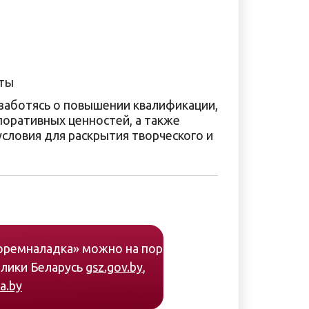
оты
аботясь о повышении квалификации,
оративных ценностей, а также
словия для раскрытия творческого и
оремналадка» можно на портале
блики Беларусь
gsz.gov.by
,
a.by