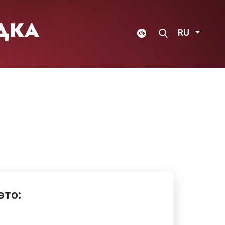
RU
это: