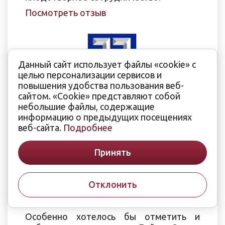
Посмотреть отзыв
Данный сайт использует файлы «cookie» с
целью персонализации сервисов и
повышения удобства пользования веб-
сайтом. «Cookie» представляют собой
небольшие файлы, содержащие
ОАО «Молдавский металлургический
информацию о предыдущих посещениях
завод»
веб-сайта.
Подробнее
Выражаю Вам и Вашему трудовому
коллективу от себя лично и от
Принять
коллектива ОАО «ММЗ» благодарность и
глубокую признательность за
оперативно и качественно выполненные
Отклонить
работы по монтажу нового
трансформатора ТРДЦН-63000/110-У1.
Особенно хотелось бы отметить и