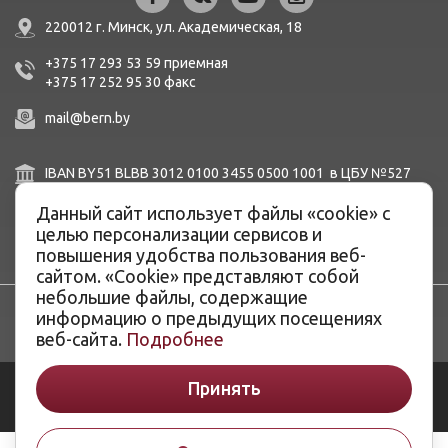
220012 г. Минск,
ул. Академическая, 18
+375 17 293 53 59
приемная
+375 17 252 95 30
факc
mail@bern.by
IBAN BY51 BLBB 3012 0100 3455 0500 1001 в ЦБУ №527
ОАО «Белинвестбанк», г. Минск, ул. Карла Маркса, 33-4Н,
8Н,
Данный сайт использует файлы «cookie» с
BIC BLBBBY2X
целью персонализации сервисов и
повышения удобства пользования веб-
сайтом. «Cookie» представляют собой
небольшие файлы, содержащие
информацию о предыдущих посещениях
веб-сайта.
Подробнее
© ОАО «Белэнергоремналадка», 2026
Принять
Разработка сайтов -
ArtisMedia