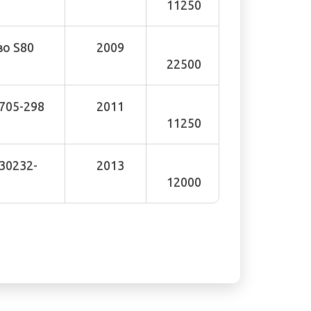
11250
о S80
2009
22500
05-298
2011
11250
30232-
2013
12000