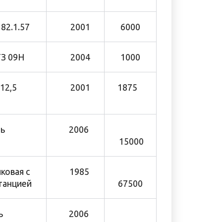
2.1.57
2001
6000
 09Н
2004
1000
-12,5
2001
1875
ь
2006
15000
лковая с
1985
танцией
67500
ь
2006