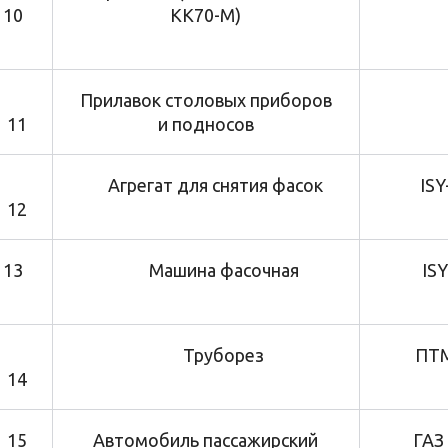
10
КК70-М)
Прилавок столовых приборов
11
и подносов
Агрегат для снятия фасок
ISY-
12
13
Машина фасочная
ISY-
Труборез
ПТМ 
14
15
Автомобиль пассажирский
ГАЗ 