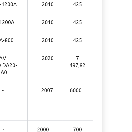
1200А
2010
425
1200А
2010
425
А-800
2010
425
 АV
2020
7
0 DA20-
497,82
EA0
-
2007
6000
-
2000
700