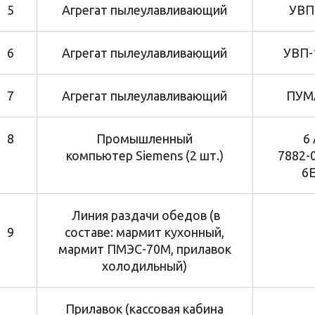
5
Агрегат пылеулавливающий
УВП-
6
Агрегат пылеулавливающий
УВП-
7
Агрегат пылеулавливающий
ПУМ
8
Промышленный
6
компьютер Siemens (2 шт.)
7882-
6
Линия раздачи обедов (в
9
составе: мармит кухонный,
мармит ПМЭС-70М, прилавок
холодильный)
Прилавок (кассовая кабина