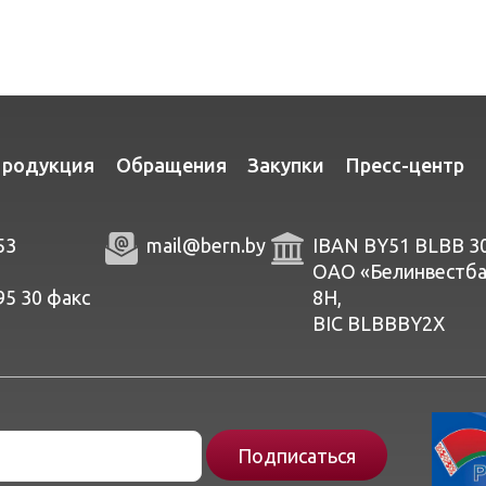
родукция
Обращения
Закупки
Пресс-центр
53
mail@bern.by
IBAN BY51 BLBB 3
ОАО «Белинвестбанк
95 30
факc
8Н,
BIC BLBBBY2X