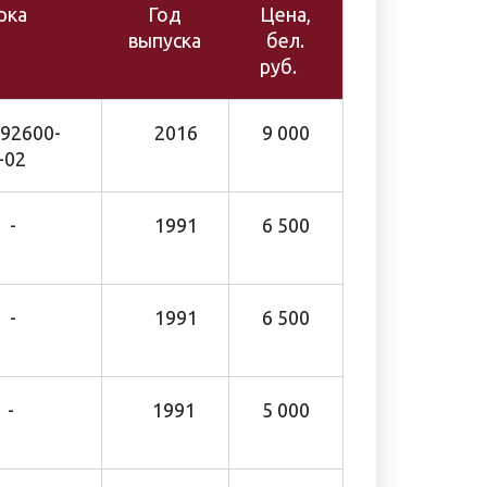
рка
Год
Цена,
выпуска
бел.
руб.
92600-
2016
9 000
7-02
-
1991
6 500
-
1991
6 500
-
1991
5 000