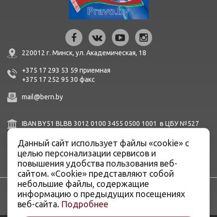
220012 г. Минск,
ул. Академическая, 18
+375 17 293 53 59
приемная
+375 17 252 95 30
факc
mail@bern.by
IBAN BY51 BLBB 3012 0100 3455 0500 1001 в ЦБУ №527
ОАО «Белинвестбанк», г. Минск, ул. Карла Маркса, 33-4Н,
8Н,
Данный сайт использует файлы «cookie» с
BIC BLBBBY2X
целью персонализации сервисов и
повышения удобства пользования веб-
сайтом. «Cookie» представляют собой
небольшие файлы, содержащие
информацию о предыдущих посещениях
веб-сайта.
Подробнее