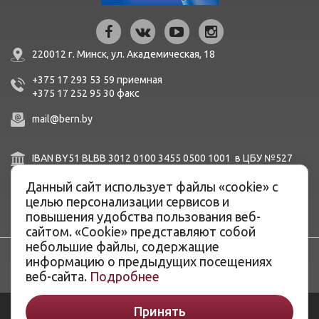
220012 г. Минск,
ул. Академическая, 18
+375 17 293 53 59
приемная
+375 17 252 95 30
факc
mail@bern.by
IBAN BY51 BLBB 3012 0100 3455 0500 1001 в ЦБУ №527
ОАО «Белинвестбанк», г. Минск, ул. Карла Маркса, 33-4Н,
Данный сайт использует файлы «cookie» с
8Н,
BIC BLBBBY2X
целью персонализации сервисов и
повышения удобства пользования веб-
сайтом. «Cookie» представляют собой
небольшие файлы, содержащие
информацию о предыдущих посещениях
веб-сайта.
Подробнее
Принять
© ОАО «Белэнергоремналадка», 2026