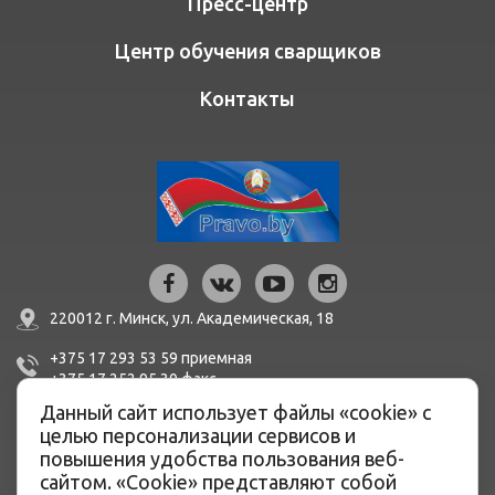
Пресс-центр
Центр обучения сварщиков
Контакты
220012 г. Минск,
ул. Академическая, 18
+375 17 293 53 59
приемная
+375 17 252 95 30
факc
Данный сайт использует файлы «cookie» с
mail@bern.by
целью персонализации сервисов и
повышения удобства пользования веб-
сайтом. «Cookie» представляют собой
IBAN BY51 BLBB 3012 0100 3455 0500 1001 в ЦБУ №527