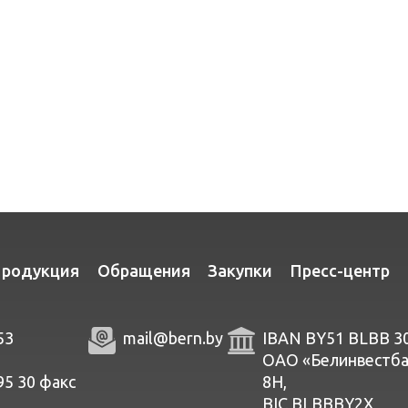
родукция
Обращения
Закупки
Пресс-центр
53
mail@bern.by
IBAN BY51 BLBB 3
ОАО «Белинвестбанк
95 30
факc
8Н,
BIC BLBBBY2X