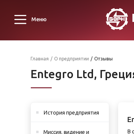
Меню
Главная
/
О предприятии
/
Отзывы
Entegro Ltd, Греци
История предприятия
E
В 
Миссия, видение и