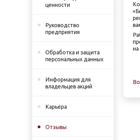
Ко
ценности
«Б
ре
ва
Руководство
предприятия
Ра
пр
на
Обработка и защита
персональных данных
Информация для
Во
владельцев акций
Карьера
Отзывы