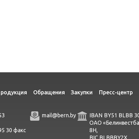
родукция
Обращения
Закупки
Пресс-центр
53
mail@bern.by
IBAN BY51 BLBB 3
ОАО «Белинвестбанк
95 30
факc
8Н,
BIC BLBBBY2X