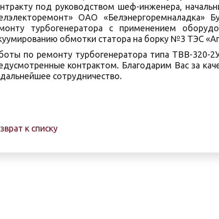
нтракту под руководством шеф-инженера, начальн
елэлекторемонт» ОАО «Белэнергоремналадка» Бу
монту турбогенератора с применением оборудо
куумированию обмотки статора на борку №3 ТЭС «Аги
боты по ремонту турбогенератора типа ТВВ-320-2У
едусмотренные контрактом. Благодарим Вас за каче
 дальнейшее сотрудничество.
зврат к списку