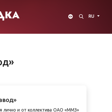
RU
од»
авод»
я лично и от коллектива ОАО «ММЗ»