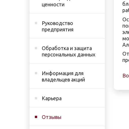
бл
ценности
ра
Ос
Руководство
по
предприятия
эл
мо
Ал
Обработка и защита
От
персональных данных
пр
Информация для
Во
владельцев акций
Карьера
Отзывы