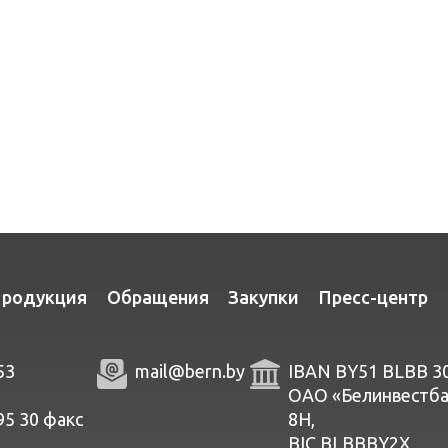
родукция
Обращения
Закупки
Пресс-центр
53
mail@bern.by
IBAN BY51 BLBB 3
ОАО «Белинвестбанк
95 30
факc
8Н,
BIC BLBBBY2X