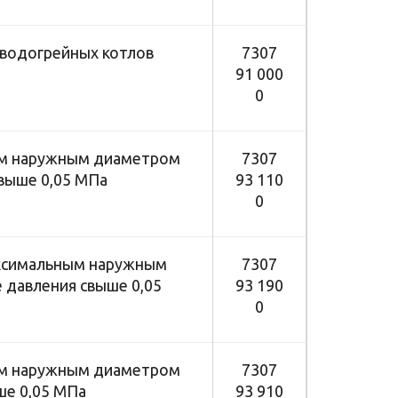
 водогрейных котлов
7307
91 000
0
ным наружным диаметром
7307
выше 0,05 МПа
93 110
0
максимальным наружным
7307
 давления свыше 0,05
93 190
0
ным наружным диаметром
7307
ше 0,05 МПа
93 910