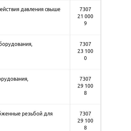
ействия давления свыше
7307
21 000
9
оборудования,
7307
23 100
0
орудования,
7307
29 100
8
набженные резьбой для
7307
29 100
8