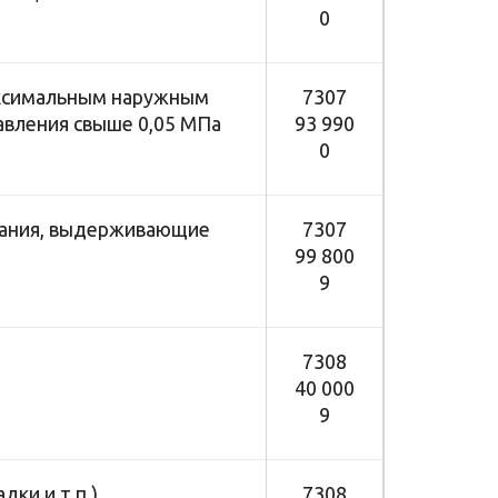
0
максимальным наружным
7307
вления свыше 0,05 МПа
93 990
0
ования, выдерживающие
7307
99 800
9
7308
40 000
9
ки и т.п.)
7308