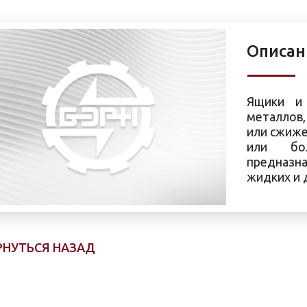
Описан
Ящики и 
металлов,
или сжиже
или бо
предназна
жидких и 
РНУТЬСЯ НАЗАД