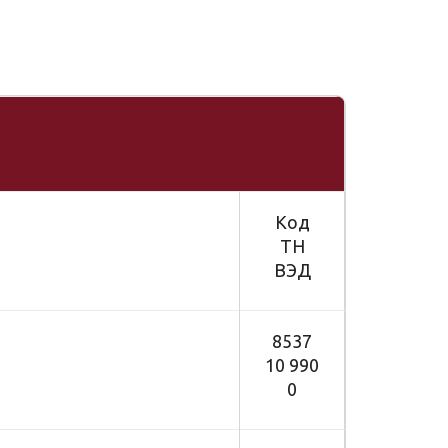
Код
ТН
ВЭД
8537
10 990
0