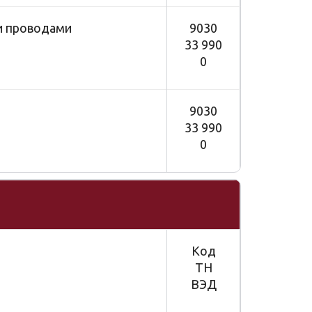
и проводами
9030
33 990
0
9030
33 990
0
Код
ТН
ВЭД