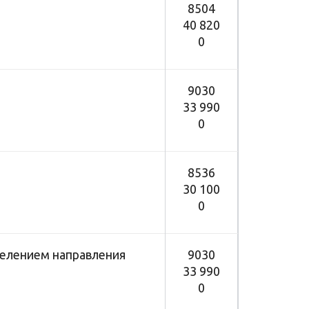
8504
40 820
0
9030
33 990
0
8536
30 100
0
делением направления
9030
33 990
0