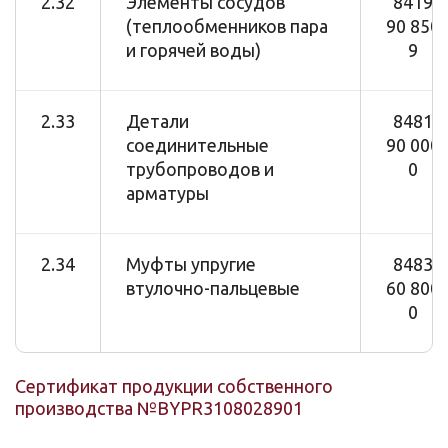
2.32
Элементы сосудов
8419
(теплообменников пара
90 850
и горячей воды)
9
2.33
Детали
8481
соединительные
90 000
трубопроводов и
0
арматуры
2.34
Муфты упругие
8483
втулочно-пальцевые
60 800
0
Сертификат продукции собственного
производства №BYPR3108028901