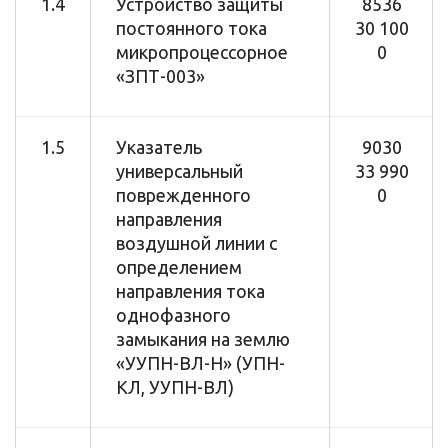
1.4
Устройство защиты
8536
постоянного тока
30 100
микропроцессорное
0
«ЗПТ-003»
1.5
Указатель
9030
универсальный
33 990
поврежденного
0
направления
воздушной линии с
определением
направления тока
однофазного
замыкания на землю
«УУПН-ВЛ-Н» (УПН-
КЛ, УУПН-ВЛ)