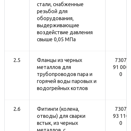
стали, снабженные
резьбой для
оборудования,
выдерживающие
воздействие давления
свыше 0,05 МПа
2.5
Фланцы из черных
7307
металлов для
91 000
трубопроводов пара и
0
горячей воды паровых и
водогрейных котлов
2.6
Фитинги (колена,
7307
отводы) для сварки
93 110
встык, из черных
0
металлов, с