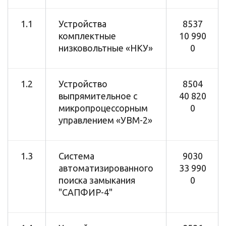
1.1
Устройства
8537
комплектные
10 990
низковольтные «НКУ»
0
1.2
Устройство
8504
выпрямительное с
40 820
микропроцессорным
0
управлением «УВМ-2»
1.3
Система
9030
автоматизированного
33 990
поиска замыкания
0
"САПФИР-4"