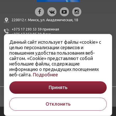
220012 г. Минск,
ул. Академическая, 18
+375 17 293 53 59
приемная
+375 17 252 95 30
факc
Данный сайт использует файлы «cookie» с
mail@bern.by
целью персонализации сервисов и
повышения удобства пользования веб-
IBAN BY51 BLBB 3012 0100 3455 0500 1001 в ЦБУ №527
сайтом. «Cookie» представляют собой
ОАО «Белинвестбанк», г. Минск, ул. Карла Маркса, 33-4Н,
небольшие файлы, содержащие
8Н,
информацию о предыдущих посещениях
BIC BLBBBY2X
веб-сайта.
Подробнее
Принять
Отклонить
© ОАО «Белэнергоремналадка», 2026