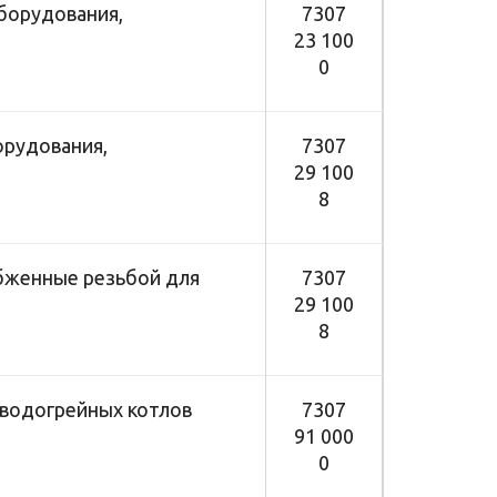
оборудования,
7307
23 100
0
орудования,
7307
29 100
8
набженные резьбой для
7307
29 100
8
 водогрейных котлов
7307
91 000
0