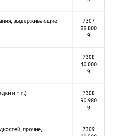
ования, выдерживающие
7307
99 800
9
7308
40 000
9
ки и т.п.)
7308
90 980
9
дкостей, прочие,
7309