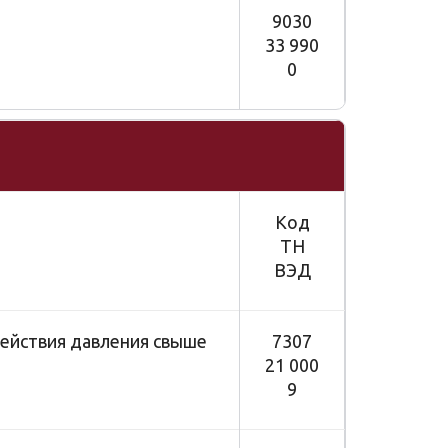
9030
33 990
0
Код
ТН
ВЭД
ействия давления свыше
7307
21 000
9