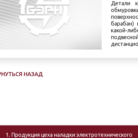
Детали к
обмуровки
поверхнос
барабан)
какой-либ
подвесно
дистанцио
РНУТЬСЯ НАЗАД
1. Продукция цеха наладки электротехнического