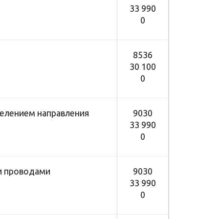
33 990
0
8536
30 100
0
делением направления
9030
33 990
0
и проводами
9030
33 990
0