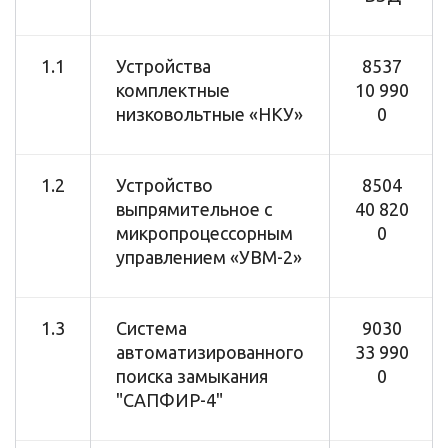
1.1
Устройства
8537
комплектные
10 990
низковольтные «НКУ»
0
1.2
Устройство
8504
выпрямительное с
40 820
микропроцессорным
0
управлением «УВМ-2»
1.3
Система
9030
автоматизированного
33 990
поиска замыкания
0
"САПФИР-4"