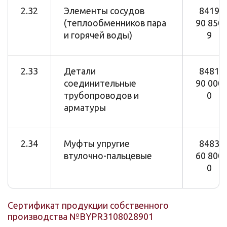
2.32
Элементы сосудов
8419
(теплообменников пара
90 850
и горячей воды)
9
2.33
Детали
8481
соединительные
90 000
трубопроводов и
0
арматуры
2.34
Муфты упругие
8483
втулочно-пальцевые
60 800
0
Сертификат продукции собственного
производства №BYPR3108028901