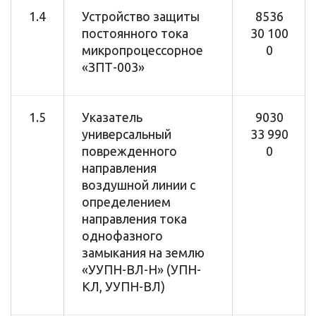
1.4
Устройство защиты
8536
постоянного тока
30 100
микропроцессорное
0
«ЗПТ-003»
1.5
Указатель
9030
универсальный
33 990
поврежденного
0
направления
воздушной линии с
определением
направления тока
однофазного
замыкания на землю
«УУПН-ВЛ-Н» (УПН-
КЛ, УУПН-ВЛ)