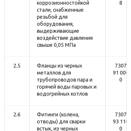
коррозионностойкой
8
стали, снабженные
резьбой для
оборудования,
выдерживающие
воздействие давления
свыше 0,05 МПа
2.5
Фланцы из черных
7307
металлов для
91 000
трубопроводов пара и
0
горячей воды паровых и
водогрейных котлов
2.6
Фитинги (колена,
7307
отводы) для сварки
93 110
встык, из черных
0