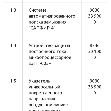
1.3
Система
9030
автоматизированного
33 990
поиска замыкания
0
"САПФИР-4"
1.4
Устройство защиты
8536
постоянного тока
30 100
микропроцессорное
0
«ЗПТ-003»
1.5
Указатель
9030
универсальный
33 990
поврежденного
0
направления
воздушной линии с
определением