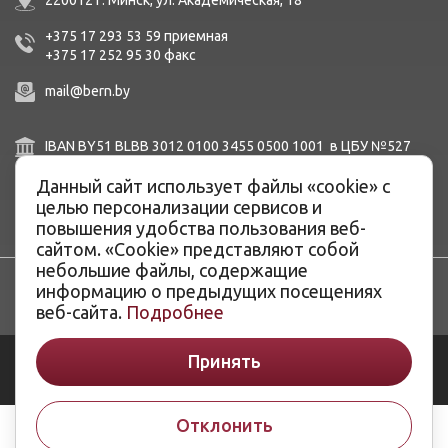
220012 г. Минск,
ул. Академическая, 18
+375 17 293 53 59
приемная
+375 17 252 95 30
факc
mail@bern.by
IBAN BY51 BLBB 3012 0100 3455 0500 1001 в ЦБУ №527
ОАО «Белинвестбанк», г. Минск, ул. Карла Маркса, 33-4Н,
Данный сайт использует файлы «cookie» с
8Н,
BIC BLBBBY2X
целью персонализации сервисов и
повышения удобства пользования веб-
сайтом. «Cookie» представляют собой
небольшие файлы, содержащие
информацию о предыдущих посещениях
веб-сайта.
Подробнее
Принять
© ОАО «Белэнергоремналадка», 2026
Разработка сайтов -
ArtisMedia
Отклонить