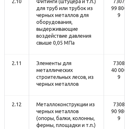
2.10
Фитинги (штуцера и т.п.)
7307
для труб или трубок из
99 800
черных металлов для
9
оборудования,
выдерживающие
воздействие давления
свыше 0,05 МПа
2.11
Элементы для
7308
металлических
40 000
строительных лесов, из
9
черных металлов
2.12
Металлоконструкции из
7308
черных металлов
90 980
(опоры, балки, колонны,
9
фермы, площадки и т.п.)