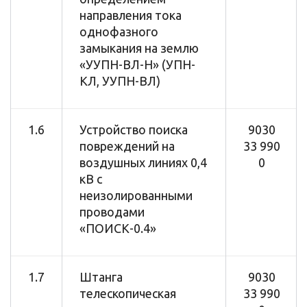
направления тока
однофазного
замыкания на землю
«УУПН-ВЛ-Н» (УПН-
КЛ, УУПН-ВЛ)
1.6
Устройство поиска
9030
повреждений на
33 990
воздушных линиях 0,4
0
кВ с
неизолированными
проводами
«ПОИСК-0.4»
1.7
Штанга
9030
телескопическая
33 990