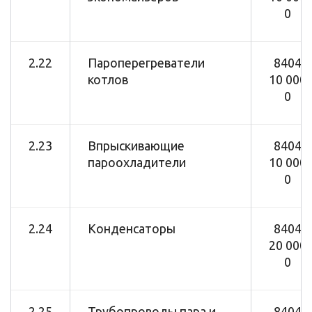
0
2.22
Пароперегреватели
8404
котлов
10 000
0
2.23
Впрыскивающие
8404
пароохладители
10 000
0
2.24
Конденсаторы
8404
20 000
0
2.25
Трубопроводы пара и
8404