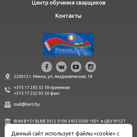
Центр обучения сварщиков
Контакты
220012 г. Минск,
ул. Академическая, 18
+375 17 293 53 59
приемная
+375 17 252 95 30
факc
mail@bern.by
IBAN BY51 BLBB 3012 0100 3455 0500 1001 в ЦБУ №527
ОАО «Белинвестбанк», г. Минск, ул. Карла Маркса, 33-4Н,
Данный сайт использует файлы «cookie» с
8Н,