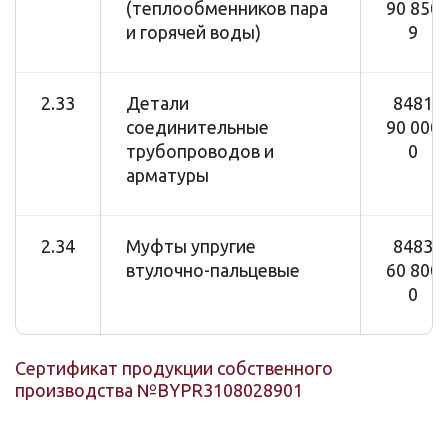
(теплообменников пара
90 850
и горячей воды)
9
2.33
Детали
8481
соединительные
90 000
трубопроводов и
0
арматуры
2.34
Муфты упругие
8483
втулочно-пальцевые
60 800
0
Сертификат продукции собственного
производства №BYPR3108028901