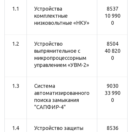
1.1
Устройства
8537
комплектные
10 990
низковольтные «НКУ»
0
1.2
Устройство
8504
выпрямительное с
40 820
микропроцессорным
0
управлением «УВМ-2»
1.3
Система
9030
автоматизированного
33 990
поиска замыкания
0
"САПФИР-4"
1.4
Устройство защиты
8536