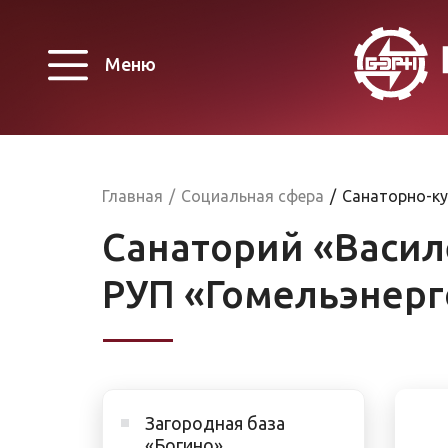
Меню
Главная
/
Социальная сфера
/
Санаторно-к
Санаторий «Васил
РУП «Гомельэнерг
Загородная база
«Богино»