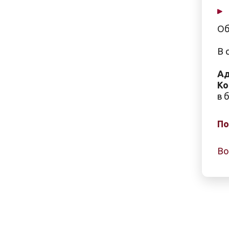
Об
В 
Ад
Ко
в 
По
Во