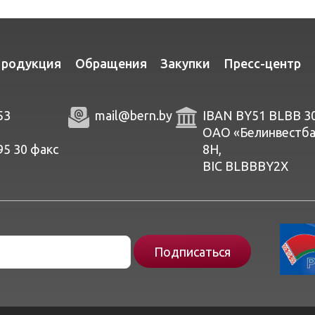
родукция
Обращения
Закупки
Пресс-центр
53
mail@bern.by
IBAN BY51 BLBB 3
ОАО «Белинвестбанк
95 30
факc
8Н,
BIC BLBBBY2X