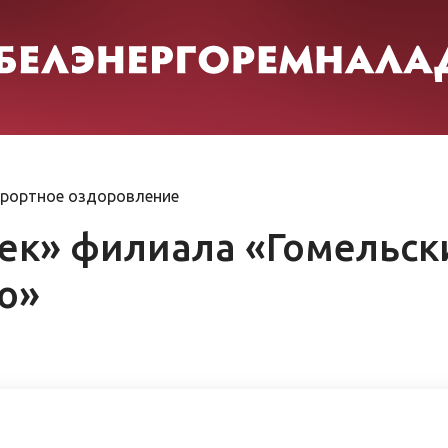
урортное оздоровление
ек» филиала «Гомельск
о»