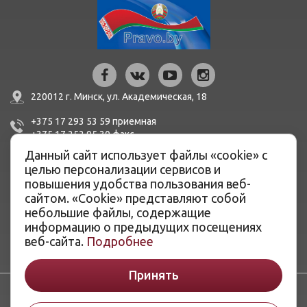
220012 г. Минск,
ул. Академическая, 18
+375 17 293 53 59
приемная
+375 17 252 95 30
факc
Данный сайт использует файлы «cookie» с
mail@bern.by
целью персонализации сервисов и
повышения удобства пользования веб-
IBAN BY51 BLBB 3012 0100 3455 0500 1001 в ЦБУ №527
сайтом. «Cookie» представляют собой
ОАО «Белинвестбанк», г. Минск, ул. Карла Маркса, 33-4Н,
небольшие файлы, содержащие
8Н,
информацию о предыдущих посещениях
BIC BLBBBY2X
веб-сайта.
Подробнее
Принять