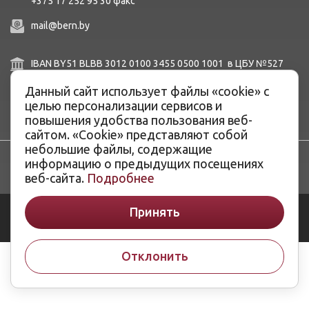
+375 17 252 95 30
факc
mail@bern.by
IBAN BY51 BLBB 3012 0100 3455 0500 1001 в ЦБУ №527
ОАО «Белинвестбанк», г. Минск, ул. Карла Маркса, 33-4Н,
Данный сайт использует файлы «cookie» с
8Н,
BIC BLBBBY2X
целью персонализации сервисов и
повышения удобства пользования веб-
сайтом. «Cookie» представляют собой
небольшие файлы, содержащие
информацию о предыдущих посещениях
веб-сайта.
Подробнее
Принять
© ОАО «Белэнергоремналадка», 2026
Разработка сайтов -
ArtisMedia
Отклонить