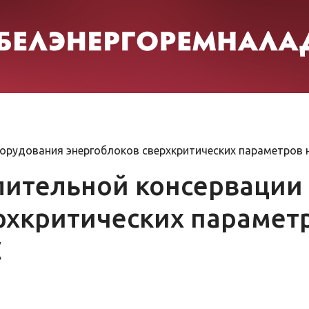
орудования энергоблоков сверхкритических параметров 
лительной консервации
рхкритических парамет
С