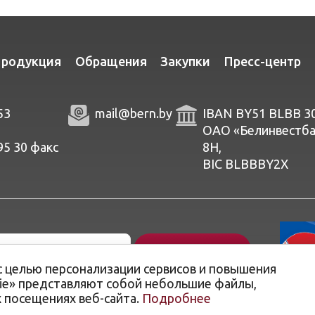
родукция
Обращения
Закупки
Пресс-центр
53
mail@bern.by
IBAN BY51 BLBB 3
ОАО «Белинвестбанк
95 30
факc
8Н,
BIC BLBBBY2X
с целью персонализации сервисов и повышения
kie» представляют собой небольшие файлы,
посещениях веб-сайта.
Подробнее