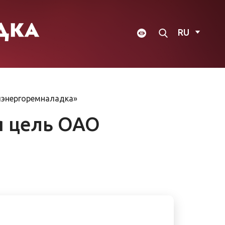
RU
лэнергоремналадка»
я цель ОАО