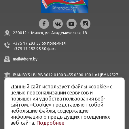
220012 г. Минск,
ул. Академическая, 18
+375 17 293 53 59
приемная
+375 17 252 95 30
факc
mail@bern.by
IBAN BY51 BLBB 3012 0100 3455 0500 1001 в ЦБУ №527
ОАО «Белинвестбанк», г. Минск, ул. Карла Маркса, 33-4Н,
8Н,
Данный сайт использует файлы «cookie» с
BIC BLBBBY2X
целью персонализации сервисов и
повышения удобства пользования веб-
сайтом. «Cookie» представляют собой
небольшие файлы, содержащие
информацию о предыдущих посещениях
веб-сайта.
Подробнее