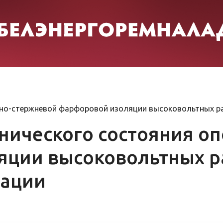
рно-стержневой фарфоровой изоляции высоковольтных ра
нического состояния о
яции высоковольтных р
тации