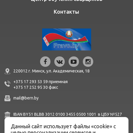
Контакты
220012 г. Минск,
ул. Академическая, 18
+375 17 293 53 59
приемная
+375 17 252 95 30
факc
mail@bern.by
IBAN BY51 BLBB 3012 0100 3455 0500 1001 в ЦБУ №527
ОАО «Белинвестбанк», г. Минск, ул. Карла Маркса, 33-4Н,
8Н,
Данный сайт использует файлы «cookie» с
BIC BLBBBY2X
целью персонализации сервисов и