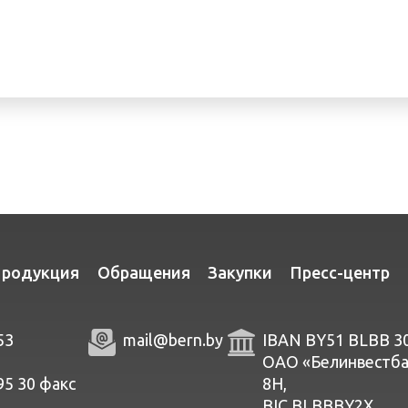
родукция
Обращения
Закупки
Пресс-центр
53
mail@bern.by
IBAN BY51 BLBB 3
ОАО «Белинвестбанк
95 30
факc
8Н,
BIC BLBBBY2X