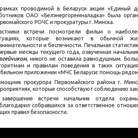
рамках проводимой в Беларуси акции «Единый д
ботников ОАО «Белэнергоремналадка» была орган
рвомайского РОЧС и прокуратуры г. Минска.
астники встречи посмотрели фильм о наиболе
туациях, которые возникают в обычной жи
внимательности и беспечности. Печальная статистик
первые месяцы текущего года, озвученная началь
ргейчиком
, никого не оставила равнодушным. Бол
горитмам и правилам поведения в таких ситуаци
бильном приложении «МЧС Беларуси: помощь рядом
мощник прокурора Первомайского района г. Мин
роприятиях, которые способствуют соблюдению зако
завершение встречи начальник отдела охр
благодарил собравшихся
за ответственное отноше
щих правил безопасности.