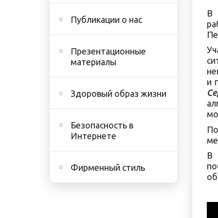
В 
Публикации о нас
ра
Пе
Уч
Презентационные
си
материалы
не
и 
Се
Здоровый образ жизни
ал
мо
Безопасность в
По
Интернете
ме
В 
по
Фирменный стиль
об