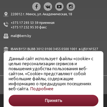
220012 г. Минск,
ул. Академическая, 18
+375 17 293 53 59
приемная
+375 17 252 95 30
факc
mail@bern.by
IBAN BY51 BLBB 3012 0100 3455 0500 1001 в ЦБУ №527
ОАО «Белинвестбанк», г. Минск, ул. Карла Маркса, 33-4Н,
Данный сайт использует файлы «cookie» с
8Н,
BIC BLBBBY2X
целью персонализации сервисов и
повышения удобства пользования веб-
сайтом. «Cookie» представляют собой
небольшие файлы, содержащие
информацию о предыдущих посещениях
веб-сайта.
Подробнее
Принять
© ОАО «Белэнергоремналадка», 2026
Разработка сайтов -
ArtisMedia