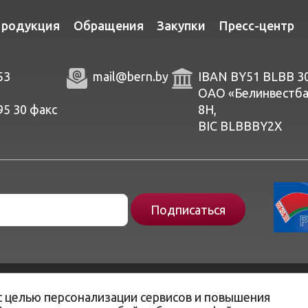
родукция
Обращения
Закупки
Пресс-центр
53
mail@bern.by
IBAN BY51 BLBB 3
ОАО «Белинвестбанк
95 30
факc
8Н,
BIC BLBBBY2X
с целью персонализации сервисов и повышения