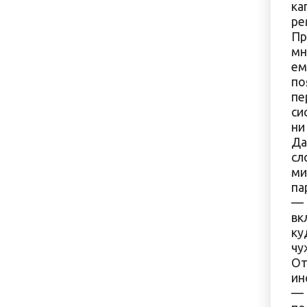
ка
ре
Пр
мн
ем
по
пе
си
ни
Да
сл
ми
па
— 
вк
ку
чу
От
ин
— 