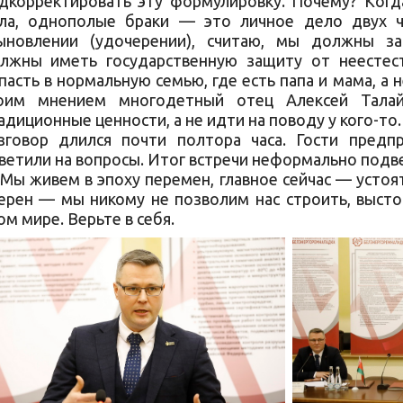
дкорректировать эту формулировку. Почему? Когд
ла, однополые браки — это личное дело двух ч
ыновлении (удочерении), считаю, мы должны з
лжны иметь государственную защиту от неестес
пасть в нормальную семью, где есть папа и мама, а
оим мнением многодетный отец Алексей Тал
адиционные ценности, а не идти на поводу у кого-то.
зговор длился почти полтора часа. Гости предп
ветили на вопросы. Итог встречи неформально подве
Мы живем в эпоху перемен, главное сейчас — устоят
ерен — мы никому не позволим нас строить, выст
ом мире. Верьте в себя.