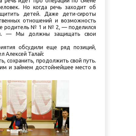
а речь идет про операции по смене
еловек. Но когда речь заходит об
ащитить детей. Даже дети-сироты
твенных отношений и возможность
 не родитель № 1 и № 2, — поделился
ай. — Мы должны защищать свои
риятия обсудили еще ряд позиций,
л Алексей Талай:
ь, сохранить, продолжить свой путь.
оим и займем достойнейшее место в