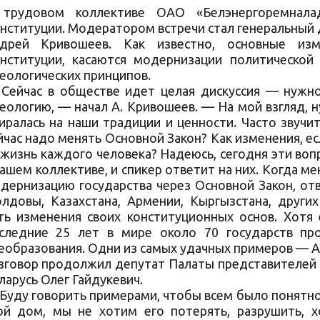
трудовом коллективе ОАО «Белэнергоремнала
нституции. Модератором встречи стал генеральный 
дрей Кривошеев. Как известно, основные изм
нституции, касаются модернизации политической
еологических принципов.
Сейчас в обществе идет целая дискуссия — нужно
еологию, — начал А. Кривошеев. — На мой взгляд, 
иралась на наши традиции и ценности. Часто звучи
йчас надо менять Основной Закон? Как изменения, 
 жизнь каждого человека? Надеюсь, сегодня эти во
вашем коллективе, и спикер ответит на них. Когда м
дернизацию государства через Основной Закон, отв
лдовы, Казахстана, Армении, Кыргызстана, други
ть изменения своих конституционных основ. Хотя
следние 25 лет в мире около 70 государств пр
еобразования. Одни из самых удачных примеров — А
зговор продолжил депутат Палаты представителей 
ларусь Олег Гайдукевич.
Буду говорить примерами, чтобы всем было понятн
ой дом, мы не хотим его потерять, разрушить, 