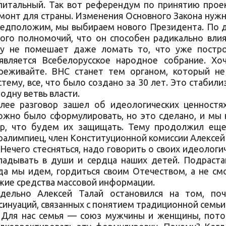
питальный. Так вот референдум по принятию прое
монт для страны. Изменения Основного Закона нужн
едположим, мы выбираем нового Президента. По д
ого полномочий, что он способен радикально влия
у не помешает даже ломать то, что уже постро
является Всебелорусское народное собрание. Хо
реживайте. ВНС станет тем органом, который не
стему, все, что было создано за 30 лет. Это стабил
 одну ветвь власти.
лее разговор зашел об идеологических ценностях
ожно было сформулировать, но это сделано, и мы 
р, что будем их защищать. Тему продолжил еще
ралимпиец, член Конституционной комиссии Алексей 
Нечего стесняться, надо говорить о своих идеолог
ладывать в души и сердца наших детей. Подраст
да мы идем, гордиться своим Отечеством, а не см
жие средства массовой информации.
дельно Алексей Талай остановился на том, по
синуаций, связанных с понятием традиционной семьи
Для нас семья — союз мужчины и женщины, пото