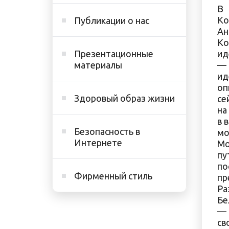
В 
Ко
Публикации о нас
Ан
Ко
Презентационные
ид
материалы
— 
ид
оп
Здоровый образ жизни
се
на
в 
Безопасность в
мо
Интернете
Мо
пу
по
Фирменный стиль
пр
Ра
Бе
— 
св