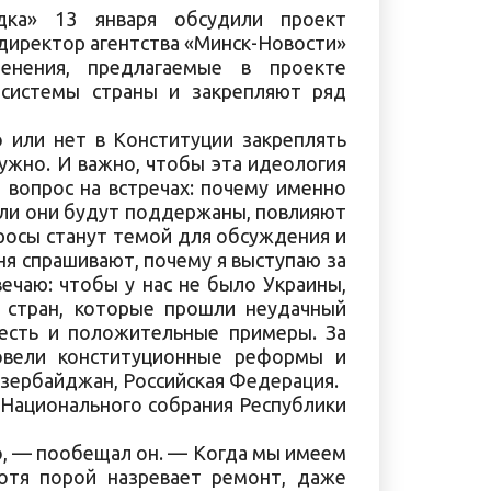
дка» 13 января обсудили проект
директор агентства «Минск-Новости»
енения, предлагаемые в проекте
 системы страны и закрепляют ряд
 или нет в Конституции закреплять
нужно. И важно, чтобы эта идеология
т вопрос на встречах: почему именно
если они будут поддержаны, повлияют
просы станут темой для обсуждения и
еня спрашивают, почему я выступаю за
ечаю: чтобы у нас не было Украины,
х стран, которые прошли неудачный
 есть и положительные примеры. За
овели конституционные реформы и
зербайджан, Российская Федерация.
Национального собрания Республики
о, — пообещал он. — Когда мы имеем
хотя порой назревает ремонт, даже