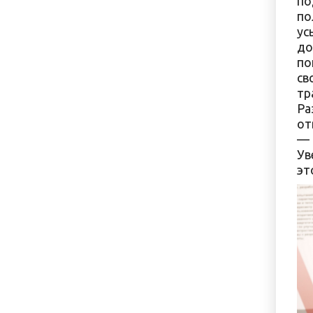
по
по
ус
до
по
св
тр
Ра
от
— 
Ув
эт