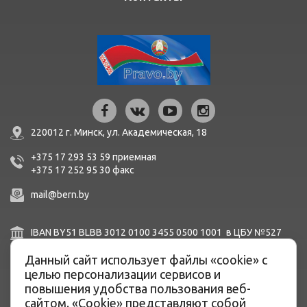
220012 г. Минск,
ул. Академическая, 18
+375 17 293 53 59
приемная
+375 17 252 95 30
факc
mail@bern.by
IBAN BY51 BLBB 3012 0100 3455 0500 1001 в ЦБУ №527
ОАО «Белинвестбанк», г. Минск, ул. Карла Маркса, 33-4Н,
Данный сайт использует файлы «cookie» с
8Н,
BIC BLBBBY2X
целью персонализации сервисов и
повышения удобства пользования веб-
сайтом. «Cookie» представляют собой