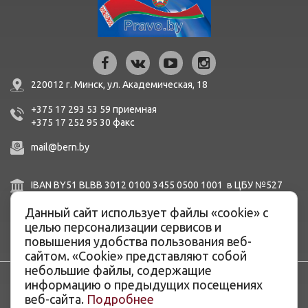
220012 г. Минск,
ул. Академическая, 18
+375 17 293 53 59
приемная
+375 17 252 95 30
факc
mail@bern.by
IBAN BY51 BLBB 3012 0100 3455 0500 1001 в ЦБУ №527
ОАО «Белинвестбанк», г. Минск, ул. Карла Маркса, 33-4Н,
Данный сайт использует файлы «cookie» с
8Н,
BIC BLBBBY2X
целью персонализации сервисов и
повышения удобства пользования веб-
сайтом. «Cookie» представляют собой
небольшие файлы, содержащие
информацию о предыдущих посещениях
веб-сайта.
Подробнее