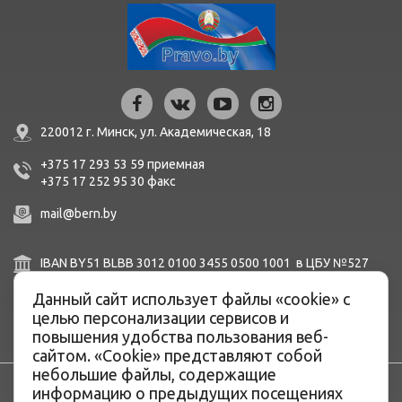
220012 г. Минск,
ул. Академическая, 18
+375 17 293 53 59
приемная
+375 17 252 95 30
факc
mail@bern.by
IBAN BY51 BLBB 3012 0100 3455 0500 1001 в ЦБУ №527
ОАО «Белинвестбанк», г. Минск, ул. Карла Маркса, 33-4Н,
8Н,
Данный сайт использует файлы «cookie» с
BIC BLBBBY2X
целью персонализации сервисов и
повышения удобства пользования веб-
сайтом. «Cookie» представляют собой
небольшие файлы, содержащие
информацию о предыдущих посещениях