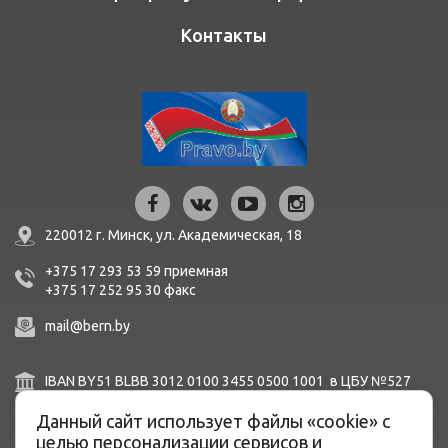
Контакты
220012 г. Минск,
ул. Академическая, 18
+375 17 293 53 59
приемная
+375 17 252 95 30
факc
mail@bern.by
IBAN BY51 BLBB 3012 0100 3455 0500 1001 в ЦБУ №527
ОАО «Белинвестбанк», г. Минск, ул. Карла Маркса, 33-4Н,
Данный сайт использует файлы «cookie» с
8Н,
BIC BLBBBY2X
целью персонализации сервисов и