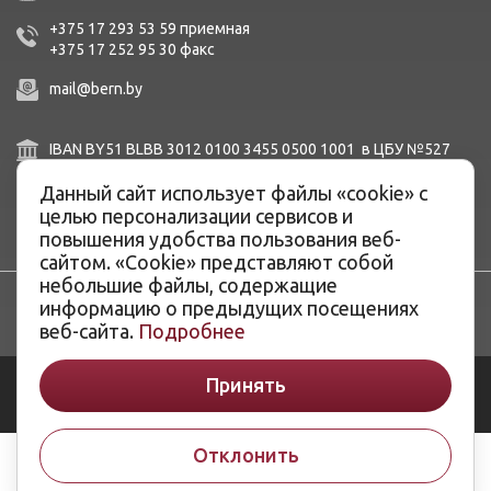
+375 17 293 53 59
приемная
+375 17 252 95 30
факc
mail@bern.by
IBAN BY51 BLBB 3012 0100 3455 0500 1001 в ЦБУ №527
ОАО «Белинвестбанк», г. Минск, ул. Карла Маркса, 33-4Н,
Данный сайт использует файлы «cookie» с
8Н,
BIC BLBBBY2X
целью персонализации сервисов и
повышения удобства пользования веб-
сайтом. «Cookie» представляют собой
небольшие файлы, содержащие
информацию о предыдущих посещениях
веб-сайта.
Подробнее
Принять
© ОАО «Белэнергоремналадка», 2026
Разработка сайтов -
ArtisMedia
Отклонить