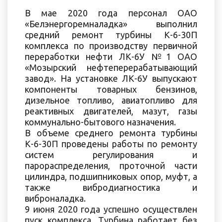
В мае 2020 года персонал ОАО
«Белэнергоремналадка» выполнил
средний ремонт турбины К-6-30П
комплекса по производству первичной
переработки нефти ЛК-6У №1 ОАО
«Мозырский нефтеперерабатывающий
завод». На установке ЛК-6У выпускают
компоненты товарных бензинов,
дизельное топливо, авиатопливо для
реактивных двигателей, мазут, газы
коммунально-бытового назначения.
В объеме среднего ремонта турбины
К-6-30П проведены работы по ремонту
систем регулирования и
парораспределения, проточной части
цилиндра, подшипниковых опор, муфт, а
также вибродиагностика и
виброналадка.
9 июня 2020 года успешно осуществлен
пуск комплекса. Турбина работает без