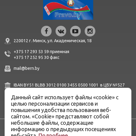
220012 г. Минск,
ул. Академическая, 18
+375 17 293 53 59
приемная
+375 17 252 95 30
факc
mail@bern.by
IBAN BY51 BLBB 3012 0100 3455 0500 1001 в ЦБУ №527
ОАО «Белинвестбанк», г. Минск, ул. Карла Маркса, 33-4Н,
Данный сайт использует файлы «cookie» с
8Н,
BIC BLBBBY2X
целью персонализации сервисов и
повышения удобства пользования веб-
сайтом. «Cookie» представляют собой
небольшие файлы, содержащие
информацию о предыдущих посещениях
веб-сайта.
Подробнее