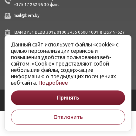
+375 17 252 95 30
факc
mail@bern.by
IBAN BY51 BLBB 3012 0100 3455 0500 1001 в ЦБУ №527
ОАО «Белинвестбанк», г. Минск, ул. Карла Маркса, 33-4Н,
8Н,
Данный сайт использует файлы «cookie» с
BIC BLBBBY2X
целью персонализации сервисов и
повышения удобства пользования веб-
сайтом. «Cookie» представляют собой
небольшие файлы, содержащие
информацию о предыдущих посещениях
веб-сайта.
Подробнее
© ОАО «Белэнергоремналадка», 2026
Принять
Разработка сайтов -
ArtisMedia
Отклонить