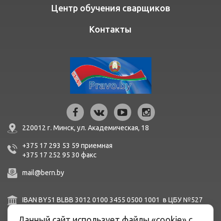
Центр обучения сварщиков
Контакты
220012 г. Минск,
ул. Академическая, 18
+375 17 293 53 59
приемная
+375 17 252 95 30
факc
mail@bern.by
IBAN BY51 BLBB 3012 0100 3455 0500 1001 в ЦБУ №527
ОАО «Белинвестбанк», г. Минск, ул. Карла Маркса, 33-4Н,
8Н,
Данный сайт использует файлы «cookie» с