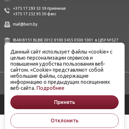
+375 17 293 53 59
приемная
+375 17 252 95 30
факc
mail@bern.by
IBAN BY51 BLBB 3012 0100 3455 0500 1001 в ЦБУ №527
ОАО «Белинвестбанк», г. Минск, ул. Карла Маркса, 33-4Н,
8Н,
Данный сайт использует файлы «cookie» с
BIC BLBBBY2X
целью персонализации сервисов и
повышения удобства пользования веб-
сайтом. «Cookie» представляют собой
небольшие файлы, содержащие
информацию о предыдущих посещениях
веб-сайта.
Подробнее
© ОАО «Белэнергоремналадка», 2026
Принять
Разработка сайтов -
ArtisMedia
Отклонить