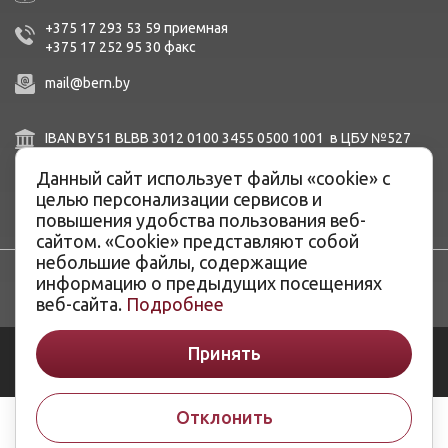
+375 17 293 53 59
приемная
+375 17 252 95 30
факc
mail@bern.by
IBAN BY51 BLBB 3012 0100 3455 0500 1001 в ЦБУ №527
ОАО «Белинвестбанк», г. Минск, ул. Карла Маркса, 33-4Н,
Данный сайт использует файлы «cookie» с
8Н,
BIC BLBBBY2X
целью персонализации сервисов и
повышения удобства пользования веб-
сайтом. «Cookie» представляют собой
небольшие файлы, содержащие
информацию о предыдущих посещениях
веб-сайта.
Подробнее
Принять
© ОАО «Белэнергоремналадка», 2026
Разработка сайтов -
ArtisMedia
Отклонить