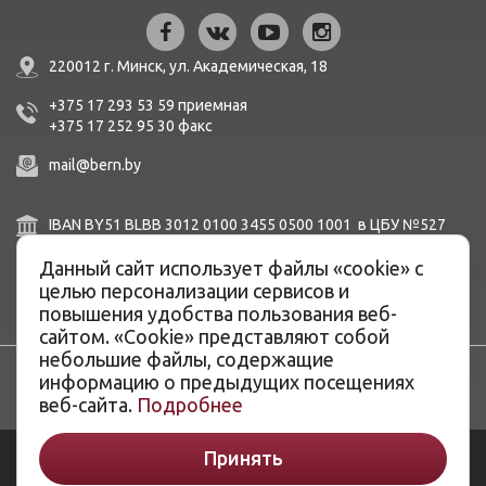
220012 г. Минск,
ул. Академическая, 18
+375 17 293 53 59
приемная
+375 17 252 95 30
факc
mail@bern.by
IBAN BY51 BLBB 3012 0100 3455 0500 1001 в ЦБУ №527
ОАО «Белинвестбанк», г. Минск, ул. Карла Маркса, 33-4Н,
Данный сайт использует файлы «cookie» с
8Н,
BIC BLBBBY2X
целью персонализации сервисов и
повышения удобства пользования веб-
сайтом. «Cookie» представляют собой
небольшие файлы, содержащие
информацию о предыдущих посещениях
веб-сайта.
Подробнее
Принять
© ОАО «Белэнергоремналадка», 2026
Разработка сайтов -
ArtisMedia