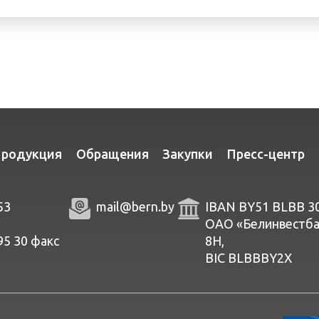
родукция
Обращения
Закупки
Пресс-центр
53
mail@bern.by
IBAN BY51 BLBB 3
ОАО «Белинвестбанк
95 30
факc
8Н,
BIC BLBBBY2X