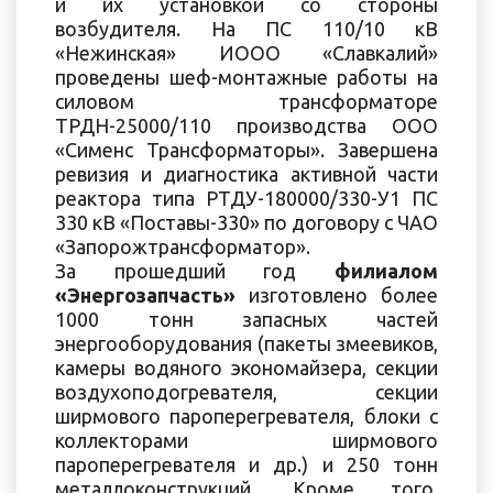
и их установкой со стороны
возбудителя. На ПС 110/10 кВ
«Нежинская» ИООО «Славкалий»
проведены шеф-монтажные работы на
силовом трансформаторе
ТРДН-25000/110 производства ООО
«Сименс Трансформаторы». Завершена
ревизия и диагностика активной части
реактора типа РТДУ-180000/330-У1 ПС
330 кВ «Поставы-330» по договору с ЧАО
«Запорожтрансформатор».
За прошедший год
филиалом
«Энергозапчасть»
изготовлено более
1000 тонн запасных частей
энергооборудования (пакеты змеевиков,
камеры водяного экономайзера, секции
воздухоподогревателя, секции
ширмового пароперегревателя, блоки с
коллекторами ширмового
пароперегревателя и др.) и 250 тонн
металлоконструкций. Кроме того,