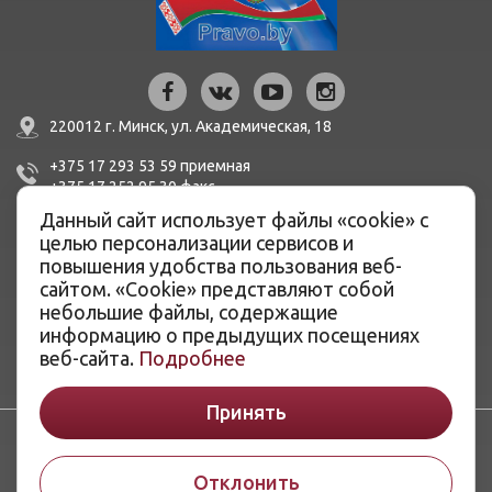
220012 г. Минск,
ул. Академическая, 18
+375 17 293 53 59
приемная
+375 17 252 95 30
факc
Данный сайт использует файлы «cookie» с
mail@bern.by
целью персонализации сервисов и
повышения удобства пользования веб-
сайтом. «Cookie» представляют собой
IBAN BY51 BLBB 3012 0100 3455 0500 1001 в ЦБУ №527
ОАО «Белинвестбанк», г. Минск, ул. Карла Маркса, 33-4Н,
небольшие файлы, содержащие
8Н,
информацию о предыдущих посещениях
BIC BLBBBY2X
веб-сайта.
Подробнее
Принять
Отклонить