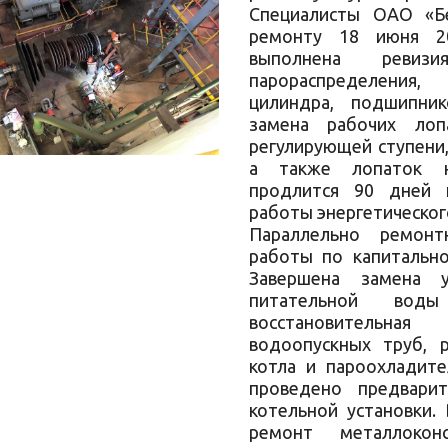
Специалисты ОАО «Бе
ремонту 18 июня 20
выполнена ревиз
парораспределения,
цилиндра, подшипни
замена рабочих лоп
регулирующей ступени, 
а также лопаток н
продлится 90 дней 
работы энергетическог
Параллельно ремон
работы по капитально
Завершена замена у
питательной вод
восстановительная
водоопускных труб, 
котла и пароохладите
проведено предварит
котельной установки.
ремонт металлокон