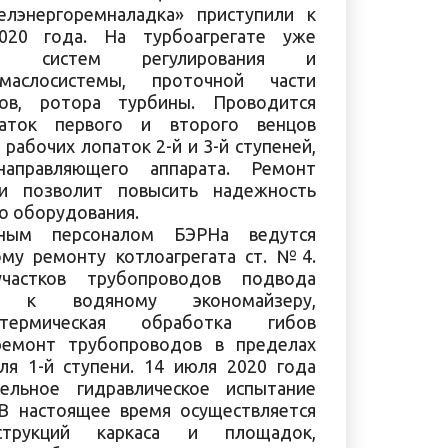
лэнергоремналадка» приступили к
20 года. На турбоагрегате уже
ия систем регулирования и
 маслосистемы, проточной части
ков, ротора турбины. Проводится
аток первого и второго венцов
рабочих лопаток 2-й и 3-й ступеней,
аправляющего аппарата. Ремонт
и позволит повысить надежность
о оборудования.
тным персоналом БЭРНа ведутся
му ремонту котлоагрегата ст. №4.
частков трубопроводов подвода
ы к водяному экономайзеру,
 термическая обработка гибов
ремонт трубопроводов в пределах
ля 1-й ступени. 14 июля 2020 года
ельное гидравлическое испытание
 В настоящее время осуществляется
струкций каркаса и площадок,