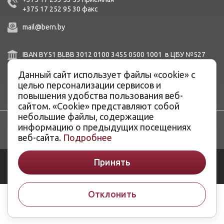
+375 17 252 95 30
факc
mail@bern.by
IBAN BY51 BLBB 3012 0100 3455 0500 1001 в ЦБУ №527
ОАО «Белинвестбанк», г. Минск, ул. Карла Маркса, 33-4Н,
8Н,
Данный сайт использует файлы «cookie» с
BIC BLBBBY2X
целью персонализации сервисов и
повышения удобства пользования веб-
сайтом. «Cookie» представляют собой
небольшие файлы, содержащие
информацию о предыдущих посещениях
веб-сайта.
Подробнее
© ОАО «Белэнергоремналадка», 2026
Принять
Разработка сайтов -
ArtisMedia
Отклонить