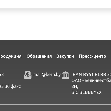
родукция
Обращения
Закупки
Пресс-центр
53
mail@bern.by
IBAN BY51 BLBB 3
ОАО «Белинвестбанк
95 30
факc
8Н,
BIC BLBBBY2X