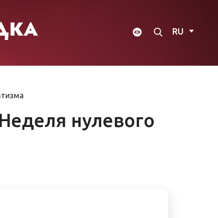
RU
атизма
т Неделя нулевого