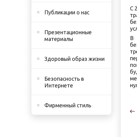
С 
Публикации о нас
тр
бе
ус
Презентационные
В 
материалы
бе
тр
пе
Здоровый образ жизни
по
бу
ме
Безопасность в
ну
Интернете
Фирменный стиль