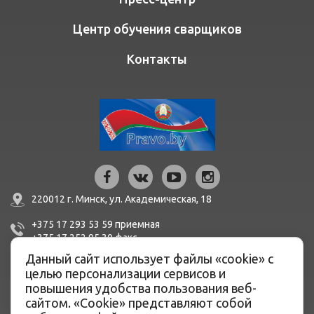
Центр обучения сварщиков
Контакты
220012 г. Минск,
ул. Академическая, 18
+375 17 293 53 59
приемная
+375 17 252 95 30
факc
Данный сайт использует файлы «cookie» с
mail@bern.by
целью персонализации сервисов и
повышения удобства пользования веб-
IBAN BY51 BLBB 3012 0100 3455 0500 1001 в ЦБУ №527
сайтом. «Cookie» представляют собой