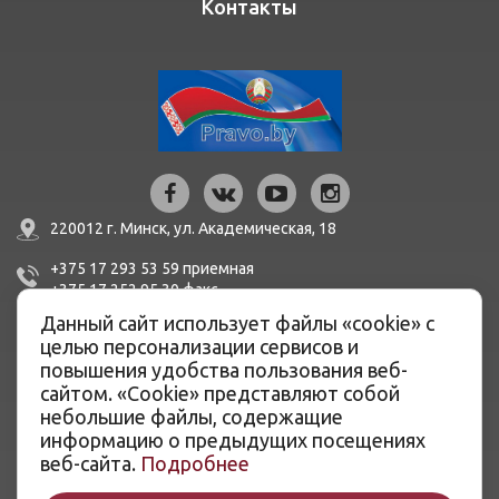
Контакты
220012 г. Минск,
ул. Академическая, 18
+375 17 293 53 59
приемная
+375 17 252 95 30
факc
Данный сайт использует файлы «cookie» с
mail@bern.by
целью персонализации сервисов и
повышения удобства пользования веб-
сайтом. «Cookie» представляют собой
IBAN BY51 BLBB 3012 0100 3455 0500 1001 в ЦБУ №527
ОАО «Белинвестбанк», г. Минск, ул. Карла Маркса, 33-4Н,
небольшие файлы, содержащие
8Н,
информацию о предыдущих посещениях
BIC BLBBBY2X
веб-сайта.
Подробнее