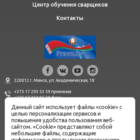
Центр обучения сварщиков
Контакты
220012 г. Минск,
ул. Академическая, 18
+375 17 293 53 59
приемная
+375 17 252 95 30
факc
Данный сайт использует файлы «cookie» с
mail@bern.by
целью персонализации сервисов и
повышения удобства пользования веб-
IBAN BY51 BLBB 3012 0100 3455 0500 1001 в ЦБУ №527
сайтом. «Cookie» представляют собой
ОАО «Белинвестбанк», г. Минск, ул. Карла Маркса, 33-4Н,
небольшие файлы, содержащие
8Н,
информацию о предыдущих посещениях