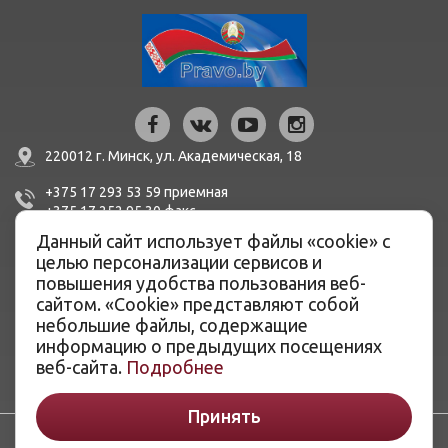
220012 г. Минск,
ул. Академическая, 18
+375 17 293 53 59
приемная
+375 17 252 95 30
факc
Данный сайт использует файлы «cookie» с
mail@bern.by
целью персонализации сервисов и
повышения удобства пользования веб-
сайтом. «Cookie» представляют собой
IBAN BY51 BLBB 3012 0100 3455 0500 1001 в ЦБУ №527
ОАО «Белинвестбанк», г. Минск, ул. Карла Маркса, 33-4Н,
небольшие файлы, содержащие
8Н,
информацию о предыдущих посещениях
BIC BLBBBY2X
веб-сайта.
Подробнее
Принять